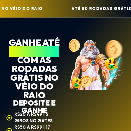
O VÉIO DO RAIO
ATÉ 50 RODADAS GRÁTIS N
GANHE ATÉ
R$1.000,00
COM AS
RODADAS
GRÁTIS NO
VÉIO DO
RAIO
DEPOSITE E
GANHE
R$20 A R$49 | 5
GIROS NO GATES
R$50 A R$99 | 17