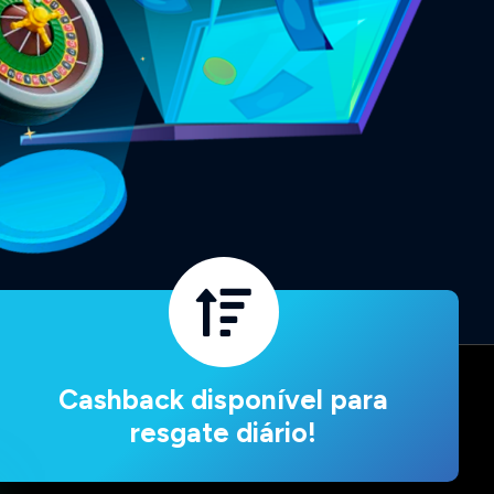
Cashback disponível para
resgate diário!