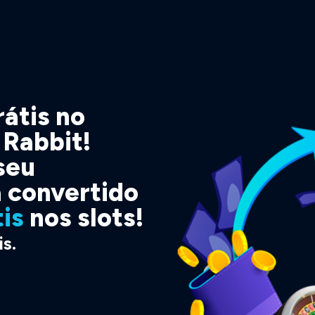
átis no
 Rabbit!
seu
á convertido
tis
nos slots!
s.