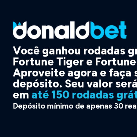
Você ganhou rodadas gr
Fortune Tiger e Fortune
Aproveite agora e faça 
depósito. Seu valor ser
em
até 150 rodadas grá
Depósito mínimo de apenas 30 reai